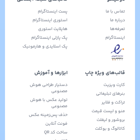
تماس با ما
پست اینستاگرام
درباره ما
استوری اینستاگرام
تعرفه‌ها
هایلایت استوری
اینستاگرام
پک پازلی اینستاگرام
پک اسلایدی و هارمونیک
قالب‌های ویژه چاپ
ابزارها و آموزش
کارت ویزیت
دستیار طراحی هوش
مصنوعی
بنرهای تبلیغاتی
تولید عکس با هوش
تراکت و فلایر
مصنوعی
منو و لیست قیمت
حذف پس‌زمینه عکس
بروشور و لیفلت
فونت آنلاین
کاتالوگ و بوکلت
ساخت کد QR