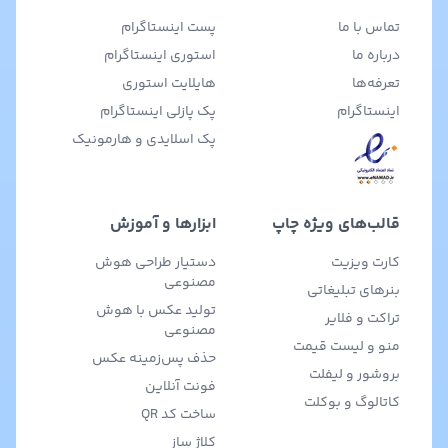
تماس با ما
پست اینستاگرام
درباره ما
استوری اینستاگرام
تعرفه‌ها
هایلایت استوری
اینستاگرام
پک پازلی اینستاگرام
پک اسلایدی و هارمونیک
قالب‌های ویژه چاپ
ابزارها و آموزش
کارت ویزیت
دستیار طراحی هوش
مصنوعی
بنرهای تبلیغاتی
تولید عکس با هوش
تراکت و فلایر
مصنوعی
منو و لیست قیمت
حذف پس‌زمینه عکس
بروشور و لیفلت
فونت آنلاین
کاتالوگ و بوکلت
ساخت کد QR
کلاژ ساز