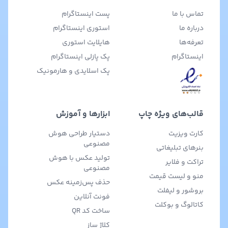
تماس با ما
پست اینستاگرام
درباره ما
استوری اینستاگرام
تعرفه‌ها
هایلایت استوری
اینستاگرام
پک پازلی اینستاگرام
پک اسلایدی و هارمونیک
قالب‌های ویژه چاپ
ابزارها و آموزش
کارت ویزیت
دستیار طراحی هوش
مصنوعی
بنرهای تبلیغاتی
تولید عکس با هوش
تراکت و فلایر
مصنوعی
منو و لیست قیمت
حذف پس‌زمینه عکس
بروشور و لیفلت
فونت آنلاین
کاتالوگ و بوکلت
ساخت کد QR
کلاژ ساز