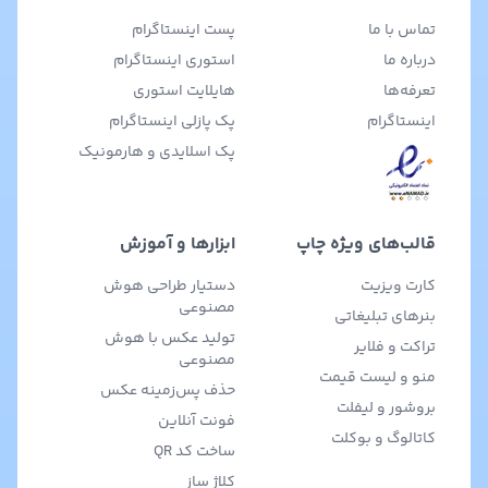
تماس با ما
پست اینستاگرام
درباره ما
استوری اینستاگرام
تعرفه‌ها
هایلایت استوری
اینستاگرام
پک پازلی اینستاگرام
پک اسلایدی و هارمونیک
قالب‌های ویژه چاپ
ابزارها و آموزش
کارت ویزیت
دستیار طراحی هوش
مصنوعی
بنرهای تبلیغاتی
تولید عکس با هوش
تراکت و فلایر
مصنوعی
منو و لیست قیمت
حذف پس‌زمینه عکس
بروشور و لیفلت
فونت آنلاین
کاتالوگ و بوکلت
ساخت کد QR
کلاژ ساز